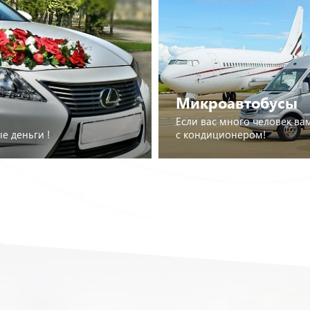
Перейти к выбору джип
Микроавтобусы
Если вас много человек в
е деньги !
с кондиционером!
Посмотреть микроавто