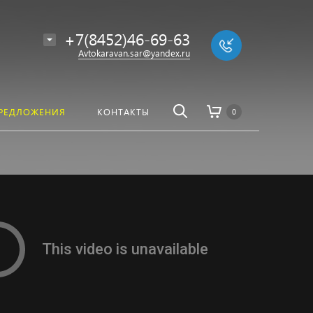
алоге
Найти
+7(8452)46-69-63
Avtokaravan.sar@yandex.ru
РЕДЛОЖЕНИЯ
КОНТАКТЫ
0