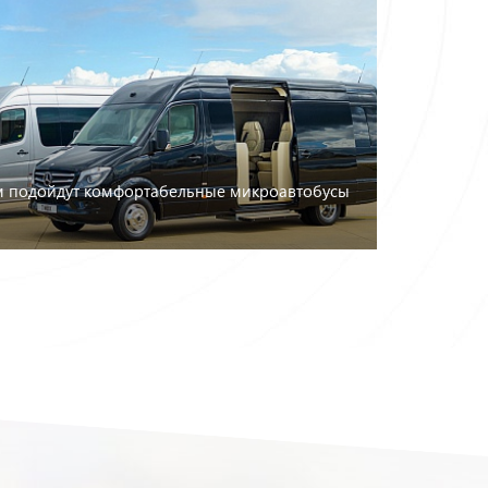
а
ам подойдут комфортабельные микроавтобусы
бусы