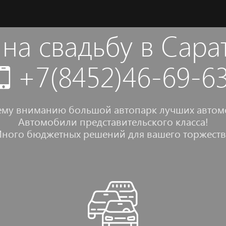
 на свадьбу в Сар
+7(8452)46-69-6
ему вниманию большой автопарк лучших автомо
Автомобили представительского класса!
ного бюджетных решений для вашего торжеств