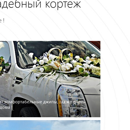
адебный кортеж
 !
ят комфортабельные джипы, так же очень
дома !