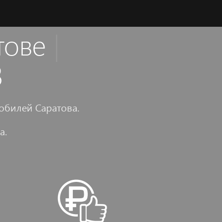
атове
|
3
билей Саратова.
а.