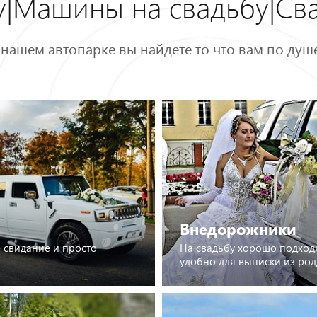
бу|Машины на свадьбу|Св
 нашем автопарке вы найдете то что вам по душе
Внедорожники
 свидание и просто
На свадьбу хорошо подход
удобно для выписки из род