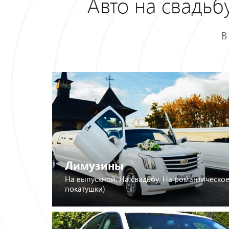
Авто на свадь
В
Лимузины
На выпускной, На свадьбу, На романтическое
покатушки)