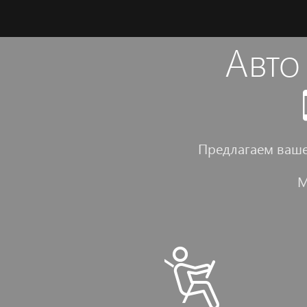
Авто
Предлагаем ваш
М