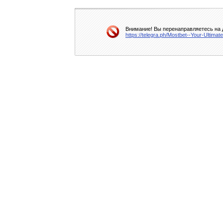
Внимание! Вы перенаправляетесь на д
https://telegra.ph/Mostbet--Your-Ultima